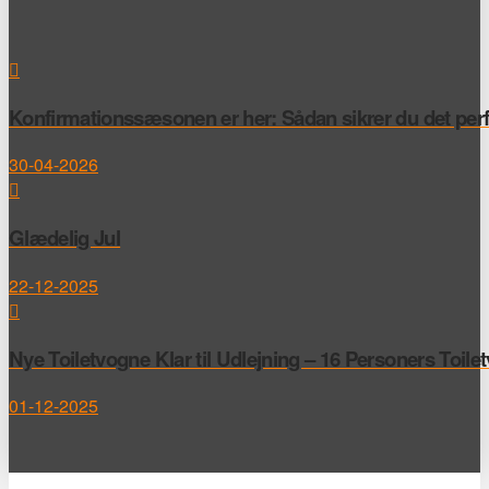
Konfirmationssæsonen er her: Sådan sikrer du det perfek
30-04-2026
Glædelig Jul
22-12-2025
Nye Toiletvogne Klar til Udlejning – 16 Personers Toile
01-12-2025