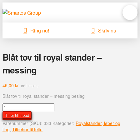
Ring nu!
Skriv nu
Blåt tov til royal stander –
messing
45,00
kr.
inkl. moms
Blåt tov til royal stander – messing beslag
Blåt
tov
Tilføj til tilbud
til
Varenummer (SKU):
333
Kategorier:
Royalstander, løber og
royal
flag
,
Tilbehør til telte
stander
-