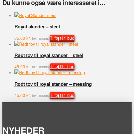
Du kunne også være interesseret i…
Royal stander – steel
65,00
kr.
Tilføj til tilbud
inkl. moms
Rødt tov til royal stander – steel
45,00
kr.
Tilføj til tilbud
inkl. moms
Rødt tov til royal stander – messing
45,00
kr.
Tilføj til tilbud
inkl. moms
NYHEDER