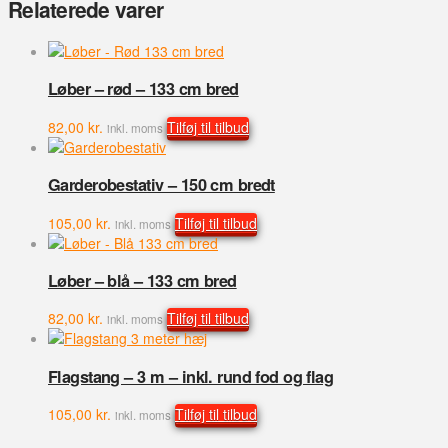
Relaterede varer
messing
antal
Løber – rød – 133 cm bred
82,00
kr.
Tilføj til tilbud
inkl. moms
Garderobestativ – 150 cm bredt
105,00
kr.
Tilføj til tilbud
inkl. moms
Løber – blå – 133 cm bred
82,00
kr.
Tilføj til tilbud
inkl. moms
Flagstang – 3 m – inkl. rund fod og flag
105,00
kr.
Tilføj til tilbud
inkl. moms