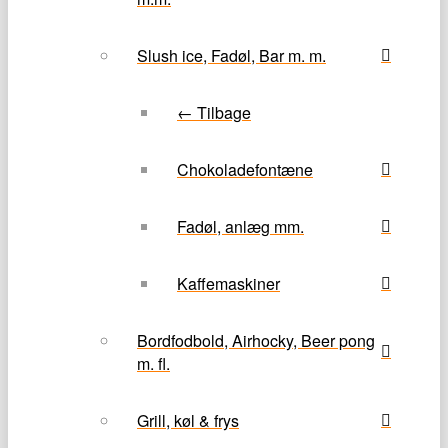
Slush ice, Fadøl, Bar m. m.
← Tilbage
Chokoladefontæne
Fadøl, anlæg mm.
Kaffemaskiner
Bordfodbold, Airhocky, Beer pong
m. fl.
Grill, køl & frys