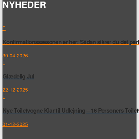
NYHEDER
Konfirmationssæsonen er her: Sådan sikrer du det perfek
30-04-2026
Glædelig Jul
22-12-2025
Nye Toiletvogne Klar til Udlejning – 16 Personers Toile
01-12-2025