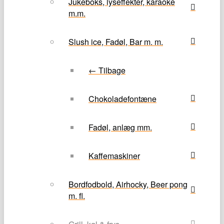
Jukeboks, lyseffekter, karaoke
m.m.
Slush ice, Fadøl, Bar m. m.
← Tilbage
Chokoladefontæne
Fadøl, anlæg mm.
Kaffemaskiner
Bordfodbold, Airhocky, Beer pong
m. fl.