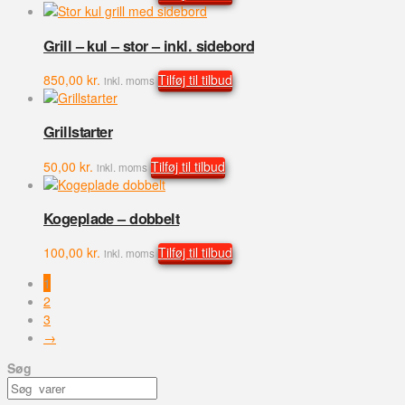
Grill – kul – stor – inkl. sidebord
850,00
kr.
Tilføj til tilbud
inkl. moms
Grillstarter
50,00
kr.
Tilføj til tilbud
inkl. moms
Kogeplade – dobbelt
100,00
kr.
Tilføj til tilbud
inkl. moms
1
2
3
→
Søg