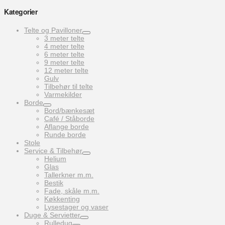
Kategorier
Telte og Pavilloner
3 meter telte
4 meter telte
6 meter telte
9 meter telte
12 meter telte
Gulv
Tilbehør til telte
Varmekilder
Borde
Bord/bænkesæt
Café / Ståborde
Aflange borde
Runde borde
Stole
Service & Tilbehør
Helium
Glas
Tallerkner m.m.
Bestik
Fade, skåle m.m.
Køkkenting
Lysestager og vaser
Duge & Servietter
Rulledug