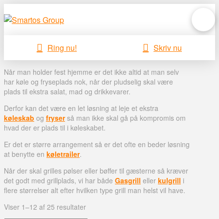
Ring nu!
Skriv nu
Når man holder fest hjemme er det ikke altid at man selv
har køle og fryseplads nok, når der pludselig skal være
plads til ekstra salat, mad og drikkevarer.
Derfor kan det være en let løsning at leje et ekstra
køleskab
og
fryser
så man ikke skal gå på kompromis om
hvad der er plads til i køleskabet.
Er det er større arrangement så er det ofte en beder løsning
at benytte en
køletrailer
.
Når der skal grilles pølser eller bøffer til gæsterne så kræver
det godt med grillplads, vi har både
Gasgrill
eller
kulgrill
i
flere størrelser alt efter hvilken type grill man helst vil have.
Viser 1–12 af 25 resultater