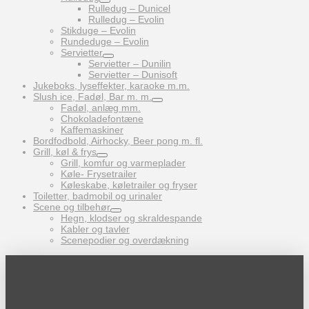
Rulledug – Dunicel
Rulledug – Evolin
Stikduge – Evolin
Rundeduge – Evolin
Servietter
Servietter – Dunilin
Servietter – Dunisoft
Jukeboks, lyseffekter, karaoke m.m.
Slush ice, Fadøl, Bar m. m.
Fadøl, anlæg mm.
Chokoladefontæne
Kaffemaskiner
Bordfodbold, Airhocky, Beer pong m. fl.
Grill, køl & frys
Grill, komfur og varmeplader
Køle- Frysetrailer
Køleskabe, køletrailer og fryser
Toiletter, badmobil og urinaler
Scene og tilbehør
Hegn, klodser og skraldespande
Kabler og tavler
Scenepodier og overdækning