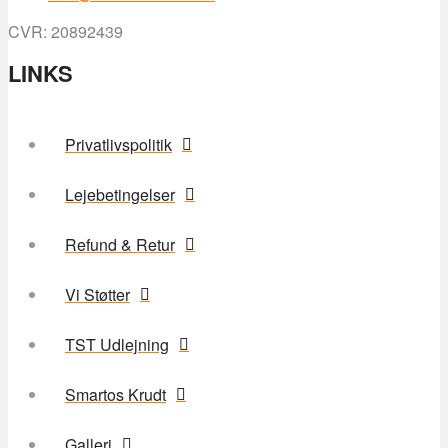
CVR: 20892439
LINKS
Privatlivspolitik
Lejebetingelser
Refund & Retur
Vi Støtter
TST Udlejning
Smartos Krudt
Galleri