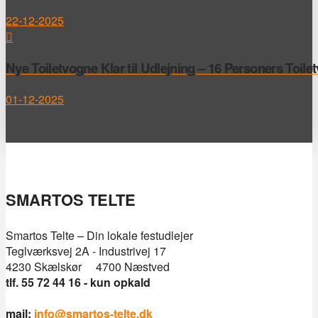
22-12-2025
Nye Toiletvogne Klar til Udlejning – 16 Personers Toile
01-12-2025
SMARTOS TELTE
Smartos Telte – Din lokale festudlejer
Teglværksvej 2A - Industrivej 17
4230 Skælskør 4700 Næstved
tlf. 55 72 44 16 - kun opkald
mail:
info@smartos-telte.dk