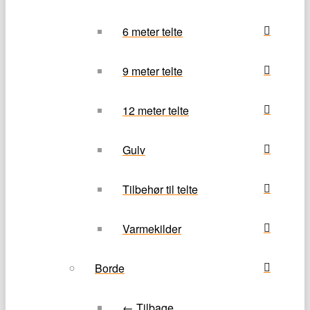
6 meter telte
9 meter telte
12 meter telte
Gulv
Tilbehør til telte
Varmekilder
Borde
← Tilbage