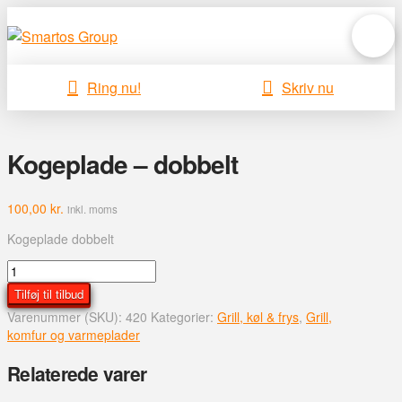
Ring nu!
Skriv nu
Kogeplade – dobbelt
100,00
kr.
inkl. moms
Kogeplade dobbelt
Kogeplade
-
Tilføj til tilbud
dobbelt
Varenummer (SKU):
420
Kategorier:
Grill, køl & frys
,
Grill,
antal
komfur og varmeplader
Relaterede varer