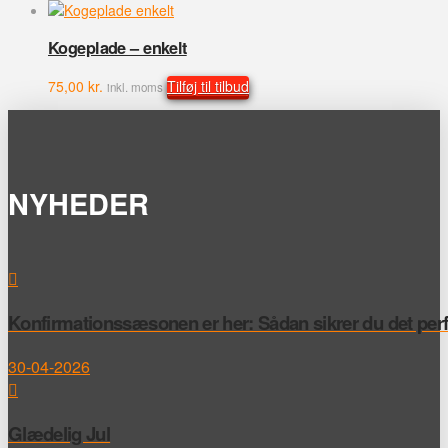
Kogeplade – enkelt
75,00
kr.
Tilføj til tilbud
inkl. moms
NYHEDER
Konfirmationssæsonen er her: Sådan sikrer du det perfek
30-04-2026
Glædelig Jul