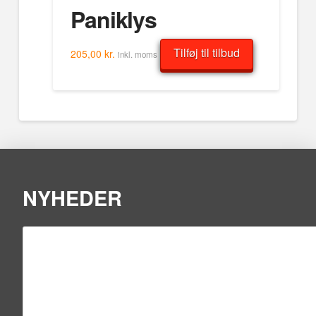
Paniklys
Tilføj til tilbud
205,00
kr.
inkl. moms
NYHEDER