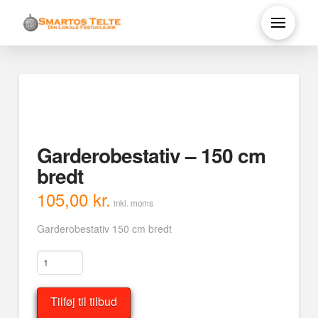
Garderobestativ – 150 cm
bredt
105,00
kr.
inkl. moms
Garderobestativ 150 cm bredt
Garderobestativ
-
150
Tilføj til tilbud
cm