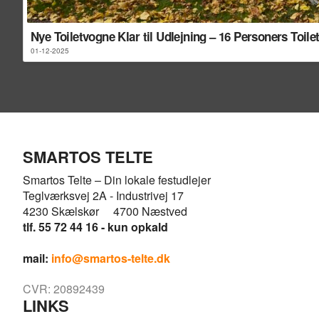
Nye Toiletvogne Klar til Udlejning – 16 Personers Toil
01-12-2025
SMARTOS TELTE
Smartos Telte – Din lokale festudlejer
Teglværksvej 2A - Industrivej 17
4230 Skælskør 4700 Næstved
tlf. 55 72 44 16 - kun opkald
mail:
info@smartos-telte.dk
CVR: 20892439
LINKS