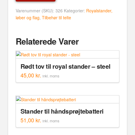
bredt
antal
Varenummer (SKU):
326
Kategorier:
Royalstander,
løber og flag
,
Tilbehør til telte
Relaterede Varer
Rødt tov til royal stander – steel
45,00
kr.
inkl. moms
Stander til håndsprøjtebatteri
51,00
kr.
inkl. moms