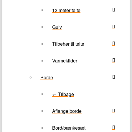
12 meter telte
Gulv
Tilbehør til telte
Varmekilder
Borde
← Tilbage
Aflange borde
Bord/bænkesæt