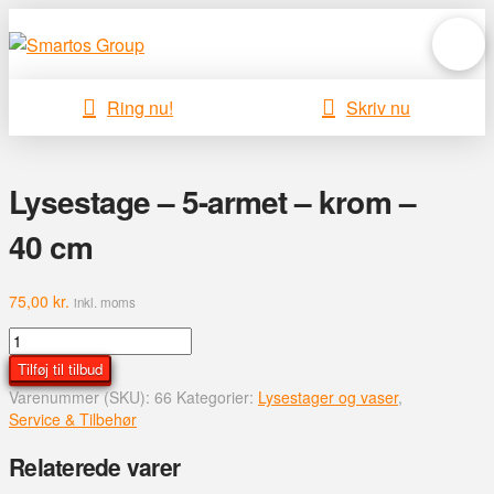
Ring nu!
Skriv nu
Lysestage – 5-armet – krom –
40 cm
75,00
kr.
inkl. moms
Lysestage
-
Tilføj til tilbud
5-
Varenummer (SKU):
66
Kategorier:
Lysestager og vaser
,
armet
Service & Tilbehør
-
krom
Relaterede varer
-
40