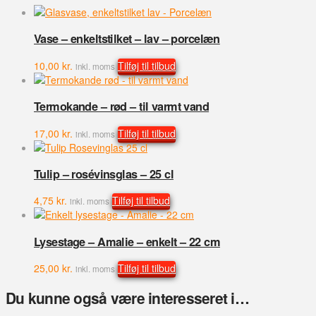
cm
antal
Vase – enkeltstilket – lav – porcelæn
10,00
kr.
Tilføj til tilbud
inkl. moms
Termokande – rød – til varmt vand
17,00
kr.
Tilføj til tilbud
inkl. moms
Tulip – rosévinsglas – 25 cl
4,75
kr.
Tilføj til tilbud
inkl. moms
Lysestage – Amalie – enkelt – 22 cm
25,00
kr.
Tilføj til tilbud
inkl. moms
Du kunne også være interesseret i…