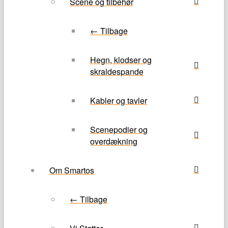
Scene og tilbehør
← Tilbage
Hegn, klodser og
skraldespande
Kabler og tavler
Scenepodier og
overdækning
Om Smartos
← Tilbage