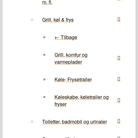
m. fl.
Grill, køl & frys
← Tilbage
Grill, komfur og
varmeplader
Køle- Frysetrailer
Køleskabe, køletrailer og
fryser
Toiletter, badmobil og urinaler