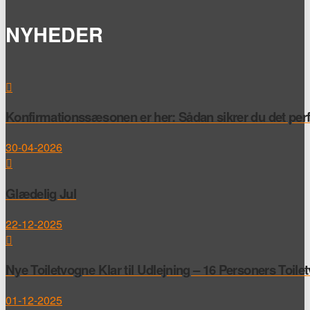
NYHEDER
Konfirmationssæsonen er her: Sådan sikrer du det perfek
30-04-2026
Glædelig Jul
22-12-2025
Nye Toiletvogne Klar til Udlejning – 16 Personers Toile
01-12-2025