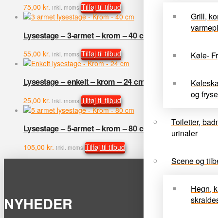
75,00
kr.
Tilføj til tilbud
inkl. moms
Grill, k
varmep
Lysestage – 3-armet – krom – 40 cm
55,00
kr.
Tilføj til tilbud
Køle- Fr
inkl. moms
Lysestage – enkelt – krom – 24 cm
Køleskab
og fryse
25,00
kr.
Tilføj til tilbud
inkl. moms
Toiletter, ba
Lysestage – 5-armet – krom – 80 cm
urinaler
105,00
kr.
Tilføj til tilbud
inkl. moms
Scene og tilb
Hegn, k
NYHEDER
skrald