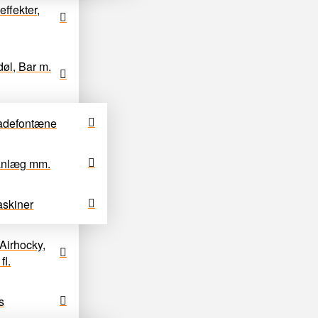
effekter,
døl, Bar m.
adefontæne
anlæg mm.
skiner
Airhocky,
fl.
s