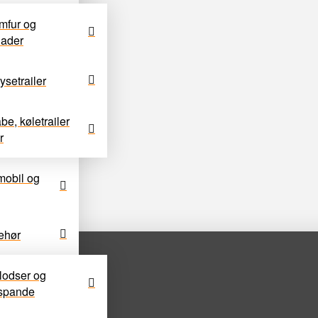
omfur og
lader
ysetrailer
e, køletrailer
r
dmobil og
ehør
lodser og
espande