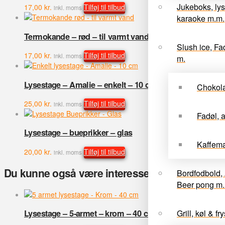
Jukeboks, lys
17,00
kr.
Tilføj til tilbud
inkl. moms
karaoke m.m.
Termokande – rød – til varmt vand
Slush ice, Fa
17,00
kr.
Tilføj til tilbud
inkl. moms
m.
Lysestage – Amalie – enkelt – 10 cm
Chokol
25,00
kr.
Tilføj til tilbud
inkl. moms
Fadøl, 
Lysestage – bueprikker – glas
Kaffema
20,00
kr.
Tilføj til tilbud
inkl. moms
Du kunne også være interesseret i…
Bordfodbold, 
Beer pong m. 
Grill, køl & fry
Lysestage – 5-armet – krom – 40 cm