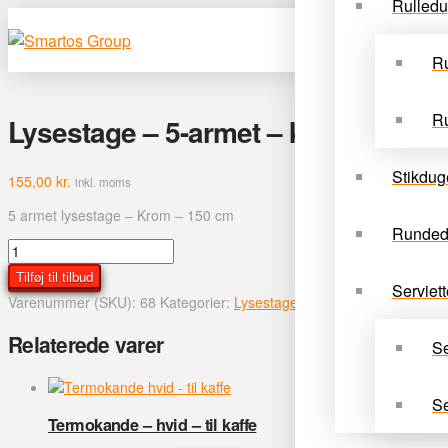
Rulled
Ru
Ru
Lysestage – 5-armet – krom – 150
Stikdug
155,00
kr.
inkl. moms
5 armet lysestage – Krom – 150 cm
Runded
Lysestage
-
Tilføj til tilbud
5-
Serviett
Varenummer (SKU):
68
Kategorier:
Lysestager og vaser
,
Service & Ti
armet
-
Relaterede varer
Se
krom
-
150
Se
cm
Termokande – hvid – til kaffe
antal