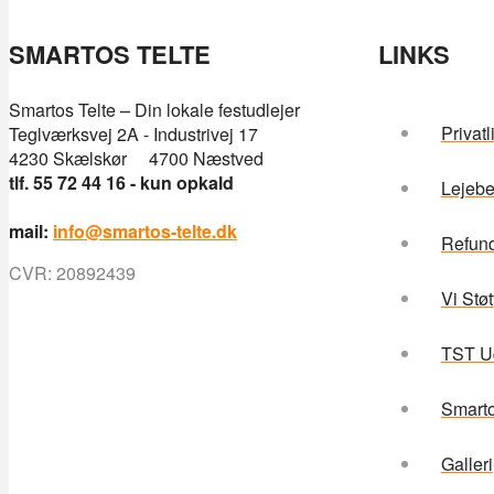
SMARTOS TELTE
LINKS
Smartos Telte – Din lokale festudlejer
Privatl
Teglværksvej 2A - Industrivej 17
4230 Skælskør 4700 Næstved
tlf. 55 72 44 16 - kun opkald
Lejebe
mail:
info@smartos-telte.dk
Refund
CVR: 20892439
Vi Støt
TST Ud
Smarto
Galleri