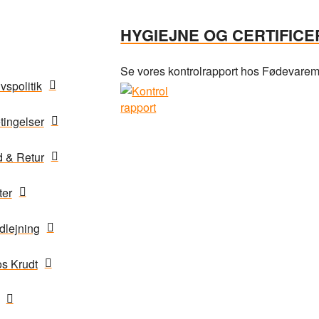
HYGIEJNE OG CERTIFICE
Se vores kontrolrapport hos Fødevaremin
ivspolitik
tingelser
 & Retur
ter
lejning
s Krudt