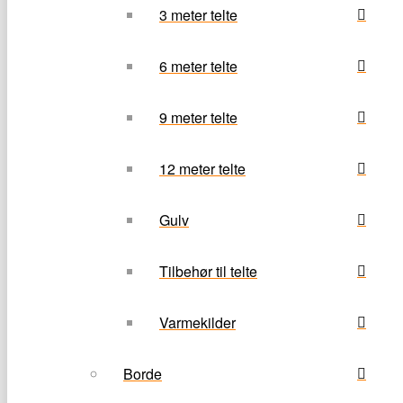
3 meter telte
6 meter telte
9 meter telte
12 meter telte
Gulv
Tilbehør til telte
Varmekilder
Borde