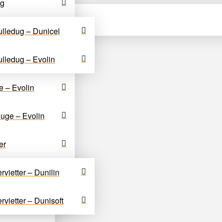
ug
lledug – Dunicel
lledug – Evolin
 cm
e – Evolin
uge – Evolin
er
lbehør
rvietter – Dunilin
rvietter – Dunisoft