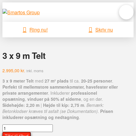
Ring nu!
Skriv nu
3 x 9 m Telt
2.995,00
kr.
inkl. moms
3 x 9 meter Telt
med
27 m² plads
til ca.
20-25 personer
.
Perfekt til mellemstore sammenkomster, havefester eller
private arrangementer
. Inkluderer
professionel
opsætning
,
vinduer på 50% af siderne
, og en dør.
Sidehøjde: 2,20 m
|
Højde til kip: 2,75 m
.
Bemærk:
Betonklodser kræves til asfalt (se Dokumentation).
Prisen
inkluderer opsætning og nedtagning
.
3
x
Tilføj til tilbud