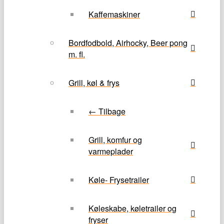
Kaffemaskiner
Bordfodbold, Airhocky, Beer pong
m. fl.
Grill, køl & frys
← Tilbage
Grill, komfur og
varmeplader
Køle- Frysetrailer
Køleskabe, køletrailer og
fryser