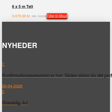
6 x 5 m Telt
3.075,00
kr.
Tilføj til tilbud
inkl. moms
NYHEDER
Konfirmationssæsonen er her: Sådan sikrer du det perfek
30-04-2026
Glædelig Jul