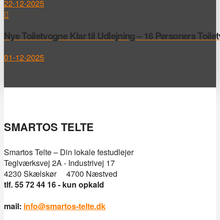
22-12-2025
Nye Toiletvogne Klar til Udlejning – 16 Personers Toile
01-12-2025
SMARTOS TELTE
Smartos Telte – Din lokale festudlejer
Teglværksvej 2A - Industrivej 17
4230 Skælskør 4700 Næstved
tlf. 55 72 44 16 - kun opkald
mail:
info@smartos-telte.dk