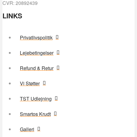
CVR: 20892439
LINKS
Privatlivspolitik
Lejebetingelser
Refund & Retur
Vi Støtter
TST Udlejning
Smartos Krudt
Galleri