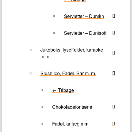
Servietter – Dunilin
Servietter – Dunisoft
Jukeboks, lyseffekter, karaoke
m.m.
Slush ice, Fadøl, Bar m. m.
← Tilbage
Chokoladefontæne
Fadøl, anlæg mm.