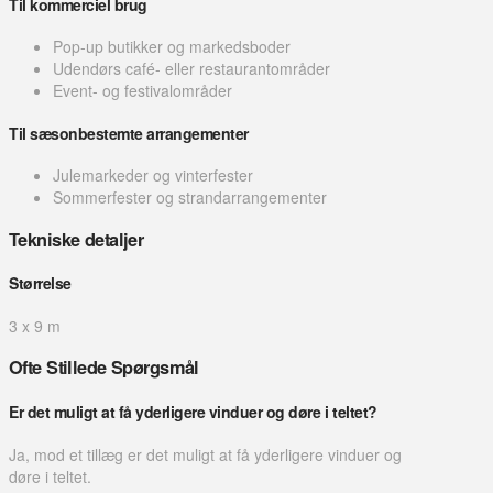
Til kommerciel brug
Pop-up butikker og markedsboder
Udendørs café- eller restaurantområder
Event- og festivalområder
Til sæsonbestemte arrangementer
Julemarkeder og vinterfester
Sommerfester og strandarrangementer
Tekniske detaljer
Størrelse
3 x 9 m
Ofte Stillede Spørgsmål
Er det muligt at få yderligere vinduer og døre i teltet?
Ja, mod et tillæg er det muligt at få yderligere vinduer og
døre i teltet.