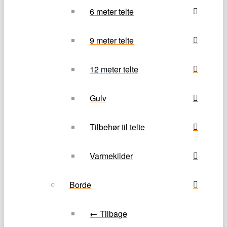
6 meter telte
9 meter telte
12 meter telte
Gulv
Tilbehør til telte
Varmekilder
Borde
← Tilbage