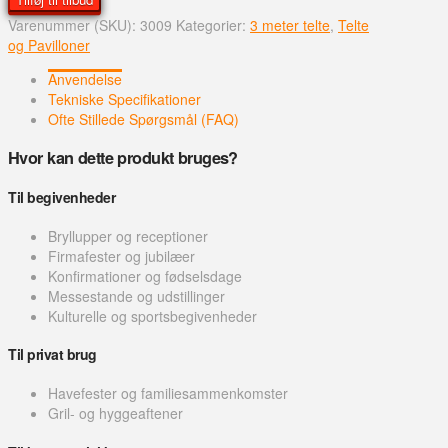
9
Varenummer (SKU):
3009
Kategorier:
3 meter telte
,
Telte
m
og Pavilloner
Telt
antal
Anvendelse
Tekniske Specifikationer
Ofte Stillede Spørgsmål (FAQ)
Hvor kan dette produkt bruges?
Til begivenheder
Bryllupper og receptioner
Firmafester og jubilæer
Konfirmationer og fødselsdage
Messestande og udstillinger
Kulturelle og sportsbegivenheder
Til privat brug
Havefester og familiesammenkomster
Gril- og hyggeaftener