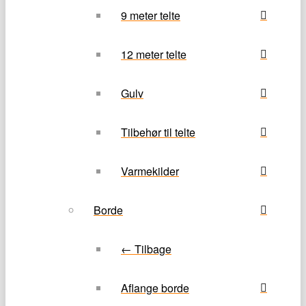
9 meter telte
12 meter telte
Gulv
Tilbehør til telte
Varmekilder
Borde
← Tilbage
Aflange borde