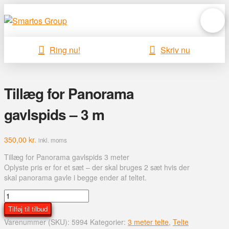
Ring nu!
Skriv nu
Tillæg for Panorama
gavlspids – 3 m
350,00
kr.
inkl. moms
Tillæg for Panorama gavlspids 3 meter
Oplyste pris er for et sæt – der skal bruges 2 sæt hvis der
skal panorama gavle i begge ender af teltet.
Tillæg
for
Tilføj til tilbud
Panorama
Varenummer (SKU):
5994
Kategorier:
3 meter telte
,
Telte
gavlspids