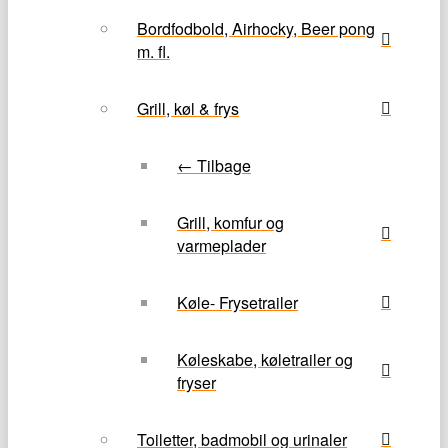
Bordfodbold, Airhocky, Beer pong
m. fl.
Grill, køl & frys
← Tilbage
Grill, komfur og
varmeplader
Køle- Frysetrailer
Køleskabe, køletrailer og
fryser
Toiletter, badmobil og urinaler