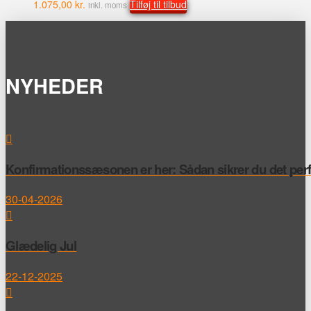
1.075,00
kr.
Tilføj til tilbud
inkl. moms
NYHEDER
Konfirmationssæsonen er her: Sådan sikrer du det perfek
30-04-2026
Glædelig Jul
22-12-2025