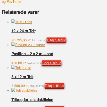
og Pavilloner
-
3
Relaterede varer
m
antal
12 x 24 m Telt
20.795,00
kr.
Tilføj til tilbud
inkl. moms
Pavillon – 2 x 2 m – sort
450,00
kr.
Tilføj til tilbud
inkl. moms
3 x 12 m Telt
3.595,00
kr.
Tilføj til tilbud
inkl. moms
Tillæg for teltadskillelse