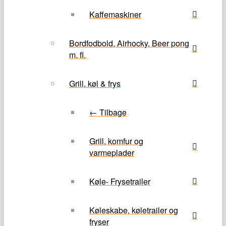
Kaffemaskiner
Bordfodbold, Airhocky, Beer pong
m. fl.
Grill, køl & frys
← Tilbage
Grill, komfur og
varmeplader
Køle- Frysetrailer
Køleskabe, køletrailer og
fryser