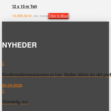
12 x 15 m Telt
13.295,00
kr.
Tilføj til tilbud
inkl. moms
NYHEDER
Konfirmationssæsonen er her: Sådan sikrer du det perfek
30-04-2026
Glædelig Jul