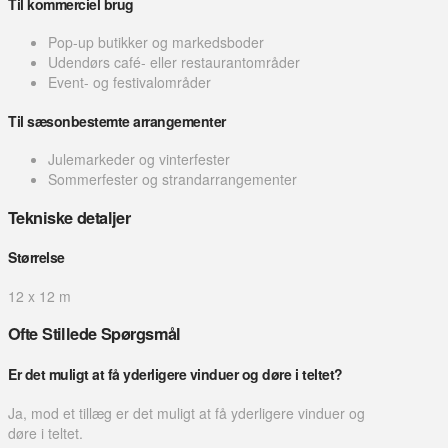
Til kommerciel brug
Pop-up butikker og markedsboder
Udendørs café- eller restaurantområder
Event- og festivalområder
Til sæsonbestemte arrangementer
Julemarkeder og vinterfester
Sommerfester og strandarrangementer
Tekniske detaljer
Størrelse
12 x 12 m
Ofte Stillede Spørgsmål
Er det muligt at få yderligere vinduer og døre i teltet?
Ja, mod et tillæg er det muligt at få yderligere vinduer og
døre i teltet.