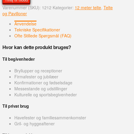
12
Varenummer (SKU):
1212
Kategorier:
12 meter telte
,
Telte
m
og Pavilloner
Telt
antal
Anvendelse
Tekniske Specifikationer
Ofte Stillede Spørgsmål (FAQ)
Hvor kan dette produkt bruges?
Til begivenheder
Bryllupper og receptioner
Firmafester og jubilæer
Konfirmationer og fødselsdage
Messestande og udstillinger
Kulturelle og sportsbegivenheder
Til privat brug
Havefester og familiesammenkomster
Gril- og hyggeaftener