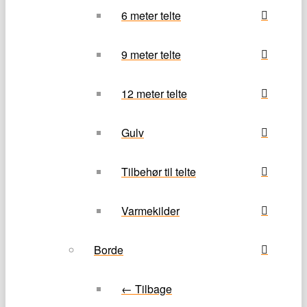
6 meter telte
9 meter telte
12 meter telte
Gulv
Tilbehør til telte
Varmekilder
Borde
← Tilbage