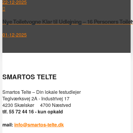
22-12-2025
Nye Toiletvogne Klar til Udlejning – 16 Personers Toile
01-12-2025
SMARTOS TELTE
Smartos Telte – Din lokale festudlejer
Teglværksvej 2A - Industrivej 17
4230 Skælskør 4700 Næstved
tlf. 55 72 44 16 - kun opkald
mail:
info@smartos-telte.dk