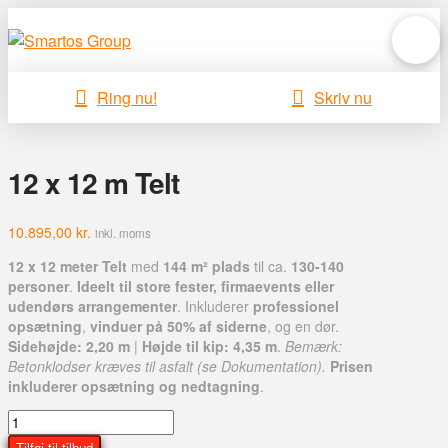
Ring nu!
Skriv nu
12 x 12 m Telt
10.895,00
kr.
inkl. moms
12 x 12 meter Telt
med
144 m² plads
til ca.
130-140
personer
.
Ideelt til store fester, firmaevents eller
udendørs arrangementer
. Inkluderer
professionel
opsætning
,
vinduer på 50% af siderne
, og en dør.
Sidehøjde: 2,20 m
|
Højde til kip: 4,35 m
.
Bemærk:
Betonklodser kræves til asfalt (se Dokumentation).
Prisen
inkluderer opsætning og nedtagning
.
12
x
Tilføj til tilbud