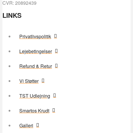
CVR: 20892439
LINKS
Privatlivspolitik
Lejebetingelser
Refund & Retur
Vi Støtter
TST Udlejning
Smartos Krudt
Galleri