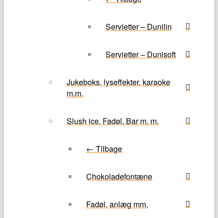
Servietter – Dunilin
Servietter – Dunisoft
Jukeboks, lyseffekter, karaoke
m.m.
Slush ice, Fadøl, Bar m. m.
← Tilbage
Chokoladefontæne
Fadøl, anlæg mm.