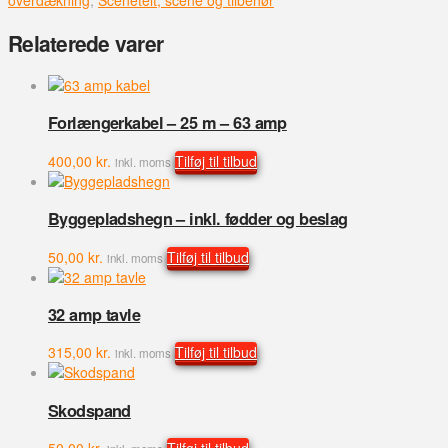
overdækning
,
Scenetelt, scene og tilbehør
højde
20-
Relaterede varer
100
cm
antal
Forlængerkabel – 25 m – 63 amp
400,00
kr.
Tilføj til tilbud
inkl. moms
Byggepladshegn – inkl. fødder og beslag
50,00
kr.
Tilføj til tilbud
inkl. moms
32 amp tavle
315,00
kr.
Tilføj til tilbud
inkl. moms
Skodspand