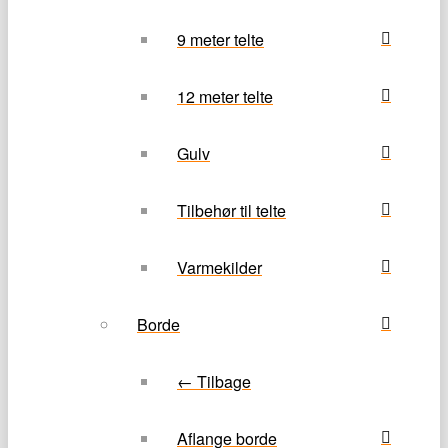
9 meter telte
12 meter telte
Gulv
Tilbehør til telte
Varmekilder
Borde
← Tilbage
Aflange borde