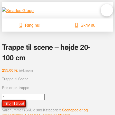
Ring nu!
Skriv nu
Trappe til scene – højde 20-
100 cm
255,00
kr.
inkl. moms
Trappe til Scene
Pris er pr. trappe
Trappe
til
Tilføj til tilbud
scene
Varenummer (SKU):
303
Kategorier:
Scenepodier og
-