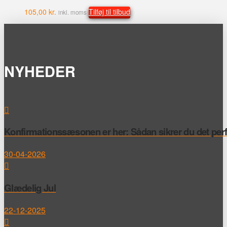
105,00
kr.
Tilføj til tilbud
inkl. moms
NYHEDER
Konfirmationssæsonen er her: Sådan sikrer du det perfek
30-04-2026
Glædelig Jul
22-12-2025