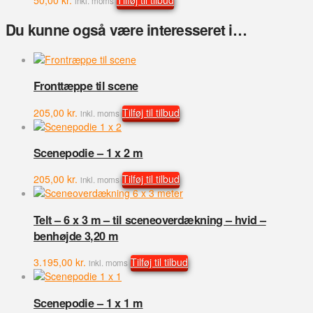
50,00
kr.
Tilføj til tilbud
inkl. moms
Du kunne også være interesseret i…
Fronttæppe til scene
205,00
kr.
Tilføj til tilbud
inkl. moms
Scenepodie – 1 x 2 m
205,00
kr.
Tilføj til tilbud
inkl. moms
Telt – 6 x 3 m – til sceneoverdækning – hvid –
benhøjde 3,20 m
3.195,00
kr.
Tilføj til tilbud
inkl. moms
Scenepodie – 1 x 1 m