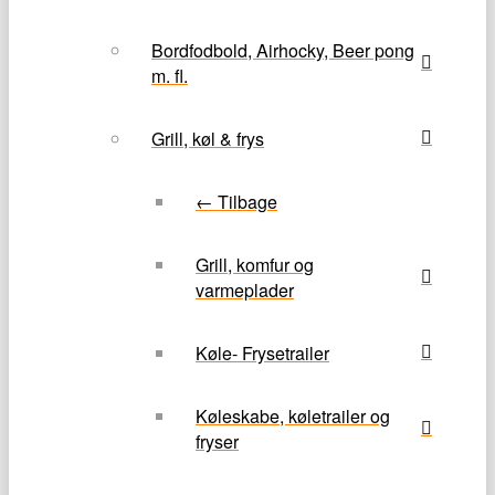
Bordfodbold, Airhocky, Beer pong
m. fl.
Grill, køl & frys
← Tilbage
Grill, komfur og
varmeplader
Køle- Frysetrailer
Køleskabe, køletrailer og
fryser