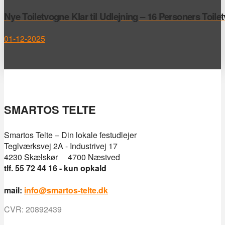
Nye Toiletvogne Klar til Udlejning – 16 Personers Toile
01-12-2025
SMARTOS TELTE
Smartos Telte – Din lokale festudlejer
Teglværksvej 2A - Industrivej 17
4230 Skælskør 4700 Næstved
tlf. 55 72 44 16 - kun opkald
mail:
info@smartos-telte.dk
CVR: 20892439