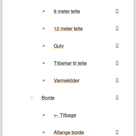
9 meter telte
12 meter telte
Gulv
Tilbehør til telte
Varmekilder
Borde
← Tilbage
Aflange borde