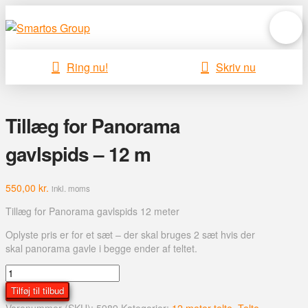
Ring nu!
Skriv nu
Tillæg for Panorama
gavlspids – 12 m
550,00
kr.
inkl. moms
Tillæg for Panorama gavlspids 12 meter
Oplyste pris er for et sæt – der skal bruges 2 sæt hvis der
skal panorama gavle i begge ender af teltet.
Tillæg
for
Tilføj til tilbud
Panorama