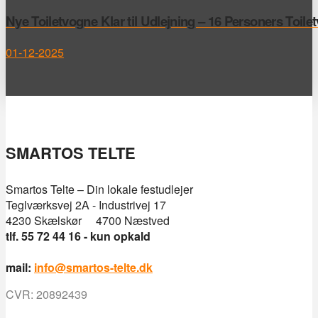
Nye Toiletvogne Klar til Udlejning – 16 Personers Toile
01-12-2025
SMARTOS TELTE
Smartos Telte – Din lokale festudlejer
Teglværksvej 2A - Industrivej 17
4230 Skælskør 4700 Næstved
tlf. 55 72 44 16 - kun opkald
mail:
info@smartos-telte.dk
CVR: 20892439