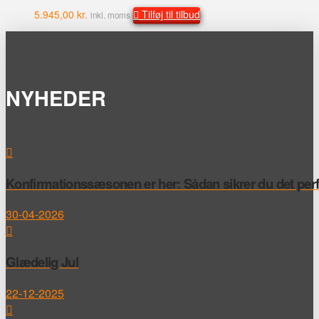
5.945,00
kr.
Tilføj til tilbud
inkl. moms
NYHEDER
Konfirmationssæsonen er her: Sådan sikrer du det perfek
30-04-2026
Glædelig Jul
22-12-2025