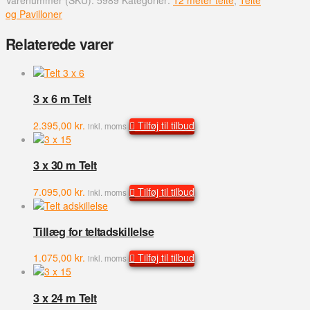
Varenummer (SKU):
5989
Kategorier:
12 meter telte
,
Telte
gavlspids
og Pavilloner
-
12
Relaterede varer
m
antal
3 x 6 m Telt
2.395,00
kr.
Tilføj til tilbud
inkl. moms
3 x 30 m Telt
7.095,00
kr.
Tilføj til tilbud
inkl. moms
Tillæg for teltadskillelse
1.075,00
kr.
Tilføj til tilbud
inkl. moms
3 x 24 m Telt