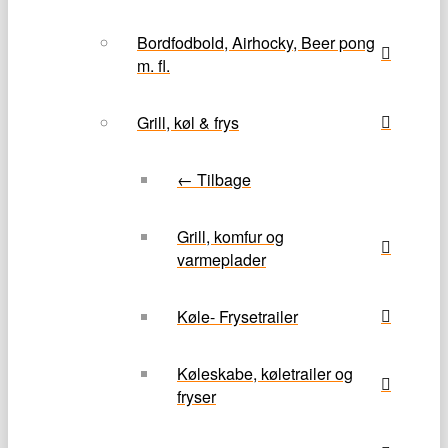
Bordfodbold, Airhocky, Beer pong
m. fl.
Grill, køl & frys
← Tilbage
Grill, komfur og
varmeplader
Køle- Frysetrailer
Køleskabe, køletrailer og
fryser