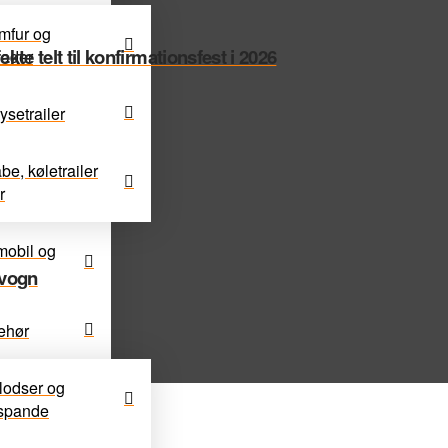
omfur og
te telt til konfirmationsfest i 2026
lader
ysetrailer
e, køletrailer
r
dmobil og
tvogn
ehør
lodser og
espande