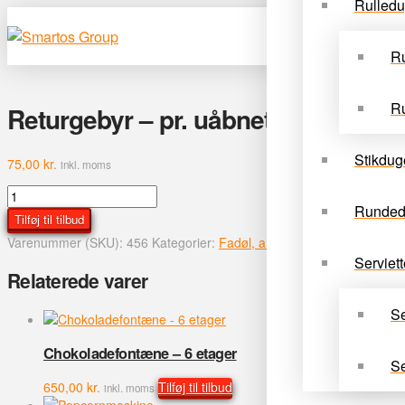
Rulled
Ru
Ru
Returgebyr – pr. uåbnet fustage
Stikdug
75,00
kr.
inkl. moms
Returgebyr
Runded
-
Tilføj til tilbud
pr.
Varenummer (SKU):
456
Kategorier:
Fadøl, anlæg mm.
,
Slush ice, Fa
uåbnet
Serviett
fustage
Relaterede varer
antal
Se
Chokoladefontæne – 6 etager
Se
650,00
kr.
Tilføj til tilbud
inkl. moms