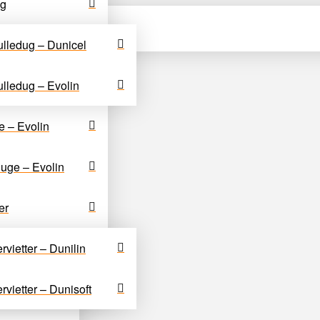
ug
lledug – Dunicel
lledug – Evolin
e – Evolin
uge – Evolin
døl, Bar m. m.
er
rvietter – Dunilin
rvietter – Dunisoft