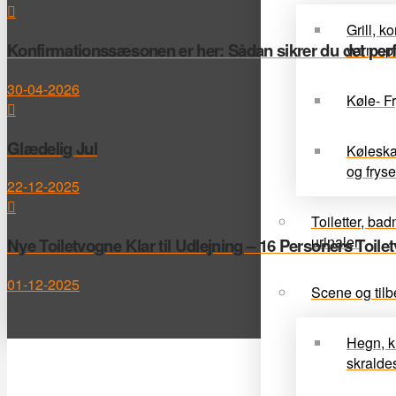
Grill, k
Konfirmationssæsonen er her: Sådan sikrer du det perfek
varmep
30-04-2026
Køle- Fr
Glædelig Jul
Køleskab
og fryse
22-12-2025
Toiletter, ba
urinaler
Nye Toiletvogne Klar til Udlejning – 16 Personers Toile
01-12-2025
Scene og tilb
Hegn, k
skrald