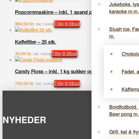
Jukeboks, lys
karaoke m.m.
Popcornmaskine – inkl. 1 spand popmix, 250 stk. kr
900,00
kr.
Tilføj til tilbud
inkl. moms
Slush ice, Fa
m.
Kaffefilter – 25 stk.
Chokol
30,00
kr.
Tilføj til tilbud
inkl. moms
Candy Floss – inkl. 1 kg sukker og 50 pinde
Fadøl, 
700,00
kr.
Tilføj til tilbud
inkl. moms
Kaffema
Bordfodbold, 
Beer pong m. 
NYHEDER
Grill, køl & fry