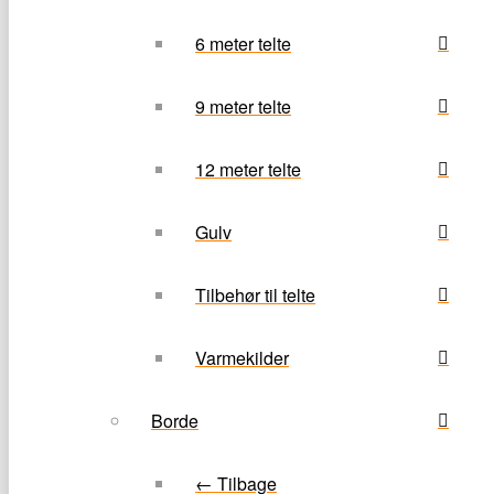
6 meter telte
9 meter telte
12 meter telte
Gulv
Tilbehør til telte
Varmekilder
Borde
← Tilbage