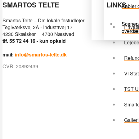
SMARTOS TELTE
LINKS
Kabler o
Smartos Telte – Din lokale festudlejer
Scenep
Privatl
Teglværksvej 2A - Industrivej 17
overdæ
4230 Skælskør 4700 Næstved
tlf. 55 72 44 16 - kun opkald
Lejebe
mail:
info@smartos-telte.dk
Refund
CVR: 20892439
Vi Støt
TST Ud
Smarto
Galleri