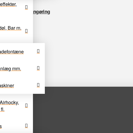
effekter,
æmmerhuse og rengøring
døl, Bar m.
adefontæne
anlæg mm.
skiner
Airhocky,
fl.
s