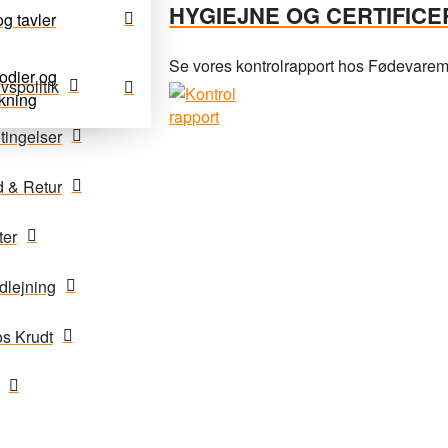
HYGIEJNE OG CERTIFICE
g tavler
Se vores kontrolrapport hos Fødevaremin
odier og
ivspolitik
kning
tingelser
 & Retur
ter
lejning
s Krudt