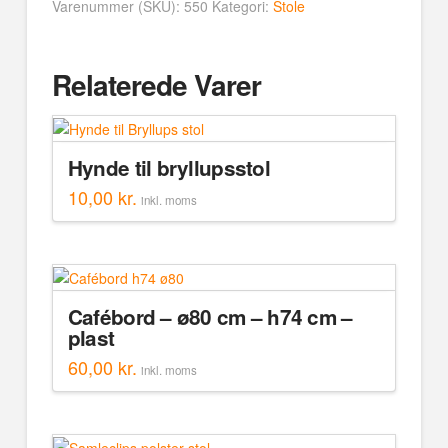
Varenummer (SKU):
550
Kategori:
Stole
Relaterede Varer
Hynde til bryllupsstol
10,00
kr.
inkl. moms
Cafébord – ø80 cm – h74 cm –
plast
60,00
kr.
inkl. moms