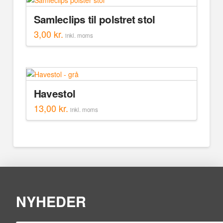
Samleclips til polstret stol
3,00
kr.
inkl. moms
Havestol
13,00
kr.
inkl. moms
NYHEDER