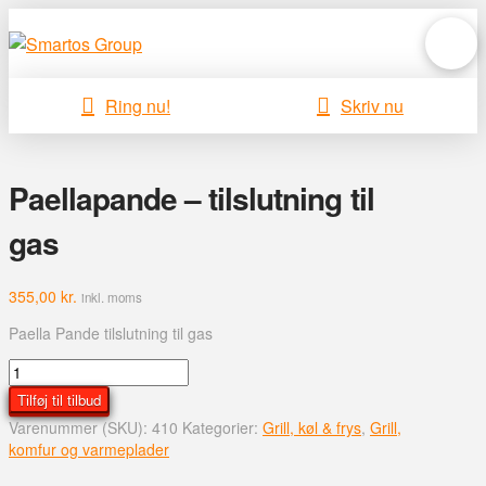
Ring nu!
Skriv nu
Paellapande – tilslutning til
gas
355,00
kr.
inkl. moms
Paella Pande tilslutning til gas
Paellapande
-
Tilføj til tilbud
tilslutning
Varenummer (SKU):
410
Kategorier:
Grill, køl & frys
,
Grill,
til
komfur og varmeplader
gas
antal