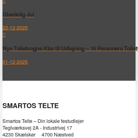
Glædelig Jul
22-12-2025
Nye Toiletvogne Klar til Udlejning – 16 Personers Toile
01-12-2025
SMARTOS TELTE
Smartos Telte – Din lokale festudlejer
Teglværksvej 2A - Industrivej 17
4230 Skælskør 4700 Næstved