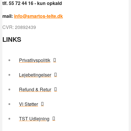
tlf. 55 72 44 16 - kun opkald
mail:
info@smartos-telte.dk
CVR: 20892439
LINKS
Privatlivspolitik
Lejebetingelser
Refund & Retur
Vi Støtter
TST Udlejning