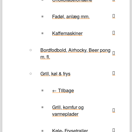
Fadøl, anlæg mm.
Kaffemaskiner
Bordfodbold, Airhocky, Beer pong
m. fl.
Grill, køl & frys
← Tilbage
Grill, komfur og
varmeplader
Køle- Frysetrailer