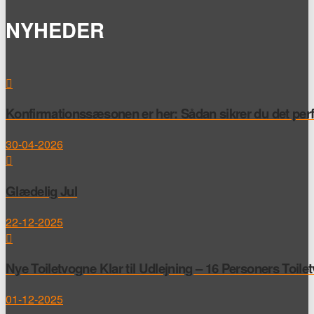
NYHEDER
Konfirmationssæsonen er her: Sådan sikrer du det perfek
30-04-2026
Glædelig Jul
22-12-2025
Nye Toiletvogne Klar til Udlejning – 16 Personers Toile
01-12-2025