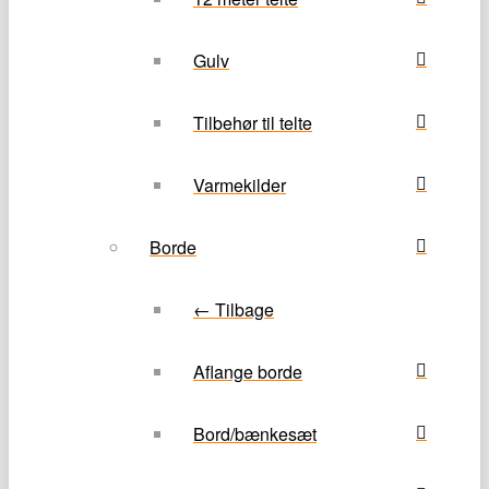
Gulv
Tilbehør til telte
Varmekilder
Borde
← Tilbage
Aflange borde
Bord/bænkesæt