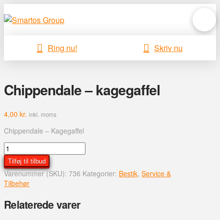
Ring nu!
Skriv nu
Chippendale – kagegaffel
4,00
kr.
inkl. moms
Chippendale – Kagegaffel
Chippendale
-
Tilføj til tilbud
kagegaffel
Varenummer (SKU):
736
Kategorier:
Bestik
,
Service &
antal
Tilbehør
Relaterede varer