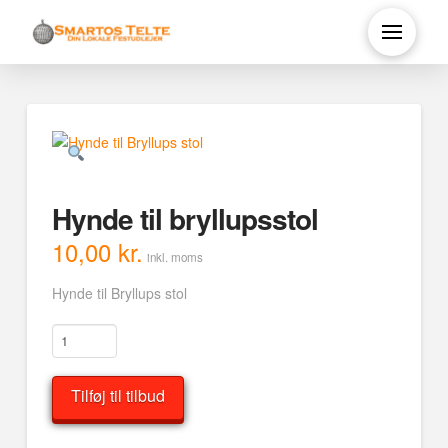
Hynde til bryllupsstol
10,00
kr.
inkl. moms
Hynde til Bryllups stol
Hynde
til
bryllupsstol
Tilføj til tilbud
antal