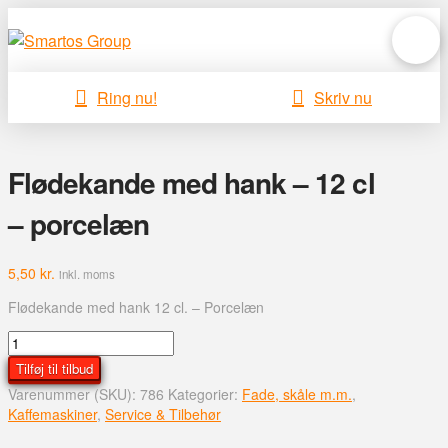
Ring nu!
Skriv nu
Flødekande med hank – 12 cl
– porcelæn
5,50
kr.
inkl. moms
Flødekande med hank 12 cl. – Porcelæn
Flødekande
med
Tilføj til tilbud
hank
Varenummer (SKU):
786
Kategorier:
Fade, skåle m.m.
,
-
Kaffemaskiner
,
Service & Tilbehør
12
cl