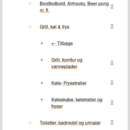
Bordfodbold, Airhocky, Beer pong
m. fl.
Grill, køl & frys
← Tilbage
Grill, komfur og
varmeplader
Køle- Frysetrailer
Køleskabe, køletrailer og
fryser
Toiletter, badmobil og urinaler