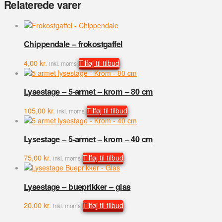
Relaterede varer
-
porcelæn
antal
Chippendale – frokostgaffel
4,00
kr.
Tilføj til tilbud
inkl. moms
Lysestage – 5-armet – krom – 80 cm
105,00
kr.
Tilføj til tilbud
inkl. moms
Lysestage – 5-armet – krom – 40 cm
75,00
kr.
Tilføj til tilbud
inkl. moms
Lysestage – bueprikker – glas
20,00
kr.
Tilføj til tilbud
inkl. moms