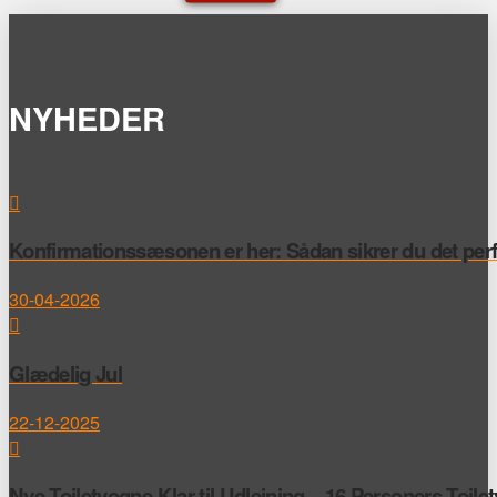
NYHEDER
Konfirmationssæsonen er her: Sådan sikrer du det perfek
30-04-2026
Glædelig Jul
22-12-2025
Nye Toiletvogne Klar til Udlejning – 16 Personers Toile