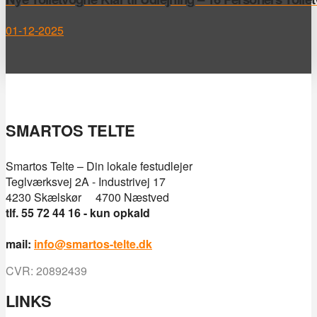
01-12-2025
SMARTOS TELTE
Smartos Telte – Din lokale festudlejer
Teglværksvej 2A - Industrivej 17
4230 Skælskør 4700 Næstved
tlf. 55 72 44 16 - kun opkald
mail:
info@smartos-telte.dk
CVR: 20892439
LINKS