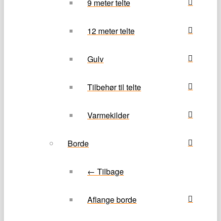
9 meter telte
12 meter telte
Gulv
Tilbehør til telte
Varmekilder
Borde
← Tilbage
Aflange borde