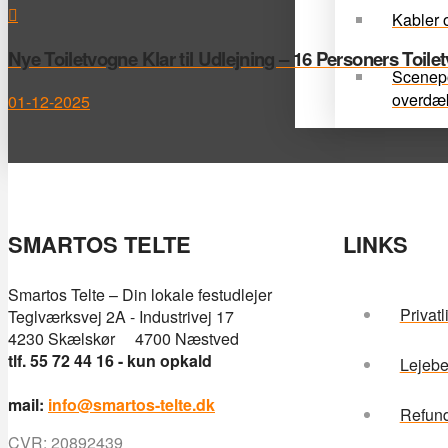
Kabler o
Nye Toiletvogne Klar til Udlejning – 16 Personers Toile
Scenep
overdæ
01-12-2025
SMARTOS TELTE
LINKS
Smartos Telte – Din lokale festudlejer
Privatl
Teglværksvej 2A - Industrivej 17
4230 Skælskør 4700 Næstved
tlf. 55 72 44 16 - kun opkald
Lejebe
mail:
info@smartos-telte.dk
Refund
CVR: 20892439