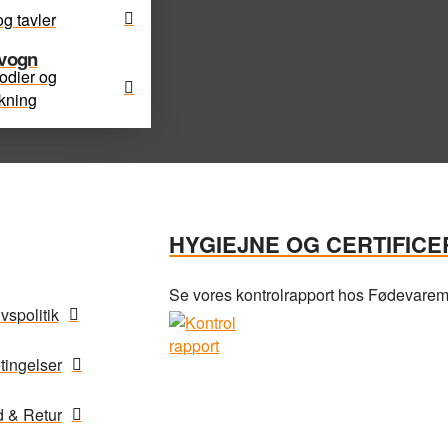
g tavler
tvogn
odier og
kning
HYGIEJNE OG CERTIFICE
Se vores kontrolrapport hos Fødevaremin
ivspolitik
tingelser
 & Retur