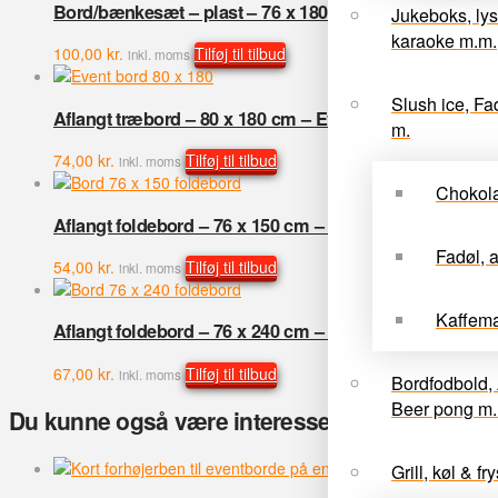
Bord/bænkesæt – plast – 76 x 180 cm
Jukeboks, lys
antal
karaoke m.m.
100,00
kr.
Tilføj til tilbud
inkl. moms
Slush ice, Fa
Aflangt træbord – 80 x 180 cm – Event
m.
74,00
kr.
Tilføj til tilbud
inkl. moms
Chokol
Aflangt foldebord – 76 x 150 cm – plast
Fadøl, 
54,00
kr.
Tilføj til tilbud
inkl. moms
Kaffema
Aflangt foldebord – 76 x 240 cm – plast
67,00
kr.
Tilføj til tilbud
inkl. moms
Bordfodbold, 
Beer pong m. 
Du kunne også være interesseret i…
Grill, køl & fry