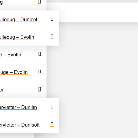
ug
lledug – Dunicel
lledug – Evolin
ent
e – Evolin
uge – Evolin
er
rvietter – Dunilin
rvietter – Dunisoft