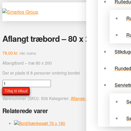
Rulled
Ru
Ru
Aflangt træbord – 80 x 200 cm – Ev
Stikdug
78,00
kr.
inkl. moms
Aflangtbord – træ 80 x 200
Runded
Der er plads til 8 personer omkring bordet
Aflangt
Serviett
træbord
Tilføj til tilbud
-
Varenummer (SKU):
506
Kategorier:
Aflange borde
,
Borde
80
Se
x
Relaterede varer
200
cm
Se
-
Event