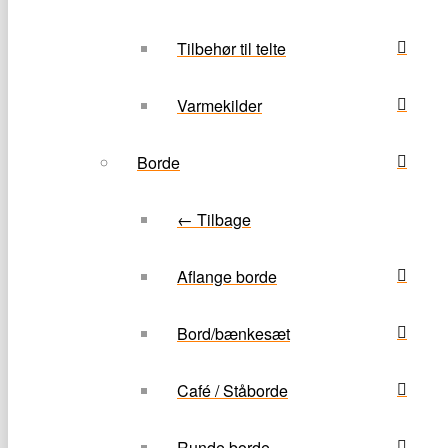
Tilbehør til telte
Varmekilder
Borde
← Tilbage
Aflange borde
Bord/bænkesæt
Café / Ståborde
Runde borde