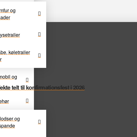
omfur og
lader
ysetrailer
e, køletrailer
r
dmobil og
te telt til konfirmationsfest i 2026
ehør
lodser og
espande