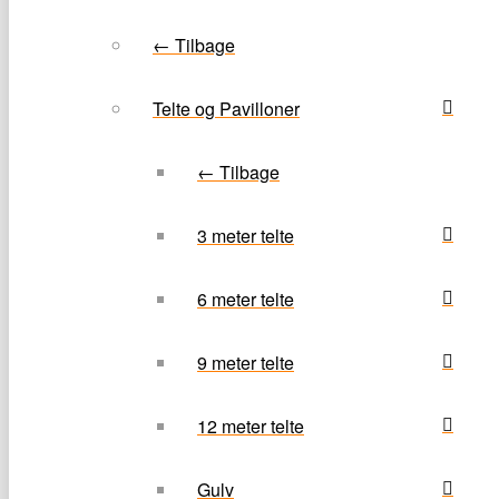
← Tilbage
Telte og Pavilloner
← Tilbage
3 meter telte
6 meter telte
9 meter telte
12 meter telte
Gulv