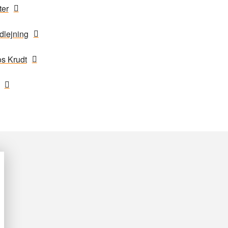
ter
lejning
s Krudt