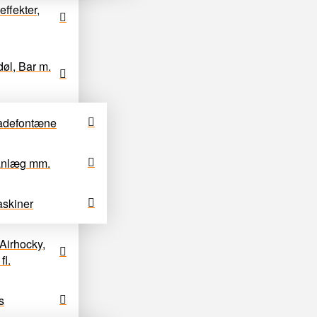
effekter,
døl, Bar m.
adefontæne
anlæg mm.
skiner
Airhocky,
fl.
s