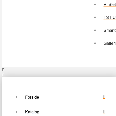
Vi Støt
TST Ud
Smarto
Galleri
Forside
Katalog