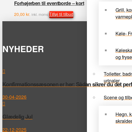
Forhøjerben til eventborde – kort
Grill, k
20,00
kr.
Tilføj til tilbud
inkl. moms
varmep
Køle- Fr
NYHEDER
Køleskab
og fryse
Toiletter, ba
urinaler
Konfirmationssæsonen er her: Sådan sikrer du det perfek
30-04-2026
Scene og tilb
Hegn, k
Glædelig Jul
skrald
22-12-2025