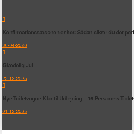
Konfirmationssæsonen er her: Sådan sikrer du det perfek
30-04-2026
Glædelig Jul
22-12-2025
Nye Toiletvogne Klar til Udlejning – 16 Personers Toile
01-12-2025