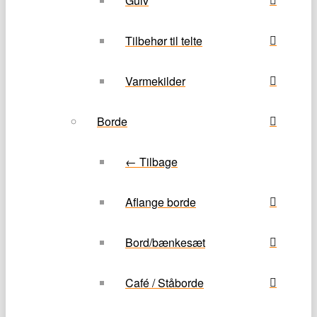
Gulv
Tilbehør til telte
Varmekilder
Borde
← Tilbage
Aflange borde
Bord/bænkesæt
Café / Ståborde