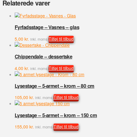
Relaterede varer
10
cm
antal
Fyrfadsstage – Vasnes – glas
5,00
kr.
Tilføj til tilbud
inkl. moms
Chippendale – dessertske
4,00
kr.
Tilføj til tilbud
inkl. moms
Lysestage – 5-armet – krom – 80 cm
105,00
kr.
Tilføj til tilbud
inkl. moms
Lysestage – 5-armet – krom – 150 cm
155,00
kr.
Tilføj til tilbud
inkl. moms