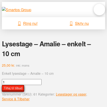
Ring nu!
Skriv nu
Lysestage – Amalie – enkelt –
10 cm
25,00
kr.
inkl. moms
Enkelt lysestage – Amalie – 10 cm
Lysestage
-
Tilføj til tilbud
Amalie
Varenummer (SKU):
61
Kategorier:
Lysestager og vaser
,
-
Service & Tilbehør
enkelt
-