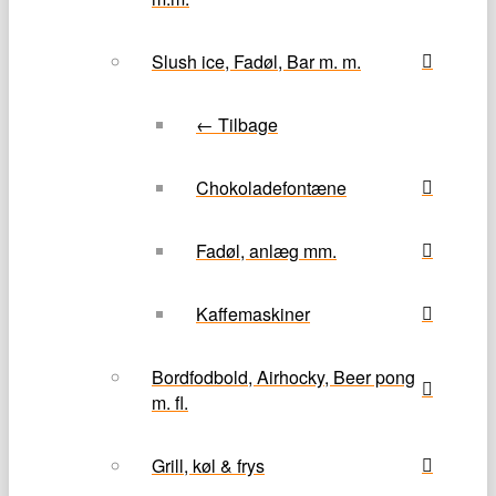
Slush ice, Fadøl, Bar m. m.
← Tilbage
Chokoladefontæne
Fadøl, anlæg mm.
Kaffemaskiner
Bordfodbold, Airhocky, Beer pong
m. fl.
Grill, køl & frys