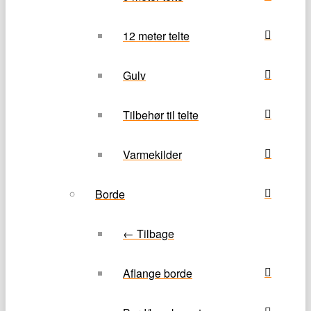
12 meter telte
Gulv
Tilbehør til telte
Varmekilder
Borde
← Tilbage
Aflange borde