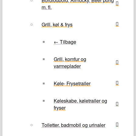
Bordfodbold, Airhocky, Beer pong
m. fl.
Grill, køl & frys
← Tilbage
Grill, komfur og
varmeplader
Køle- Frysetrailer
Køleskabe, køletrailer og
fryser
Toiletter, badmobil og urinaler