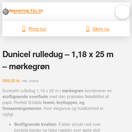
Ring nu!
Skriv nu
Dunicel rulledug – 1,18 x 25 m
– mørkegrøn
599,00
kr.
inkl. moms
Dunicel® rulledug 1,18 x 25 m i
mørkegrøn
kombinerer en
stoflignende overflade
med den praktiske fleksibilitet af
papir. Perfekt til både
fester, bryllupper, og
firmaarrangementer
, hvor elegance og holdbarhed er
vigtigt.
Stoflignende kvalitet:
Falder smukt ned over
bordets kanter og føles næsten som ægte stof.