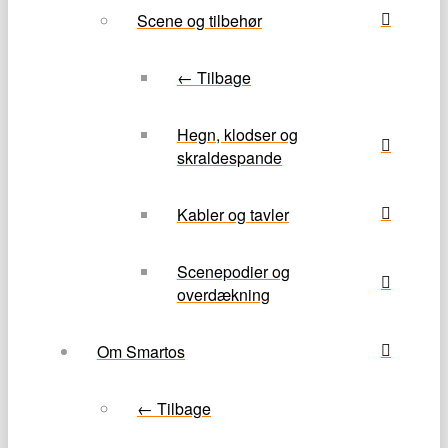
Scene og tilbehør
← Tilbage
Hegn, klodser og
skraldespande
Kabler og tavler
Scenepodier og
overdækning
Om Smartos
← Tilbage