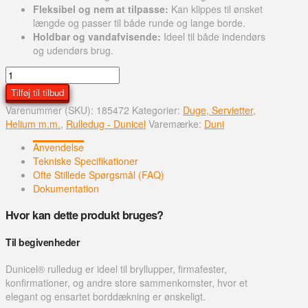
Fleksibel og nem at tilpasse:
Kan klippes til ønsket
længde og passer til både runde og lange borde.
Holdbar og vandafvisende:
Ideel til både indendørs
og udendørs brug.
Dunicel
rulledug
Tilføj til tilbud
-
Varenummer (SKU):
185472
Kategorier:
Duge, Servietter,
1,18
Helium m.m.
,
Rulledug - Dunicel
Varemærke:
Duni
x
25
Anvendelse
m
Tekniske Specifikationer
-
Ofte Stillede Spørgsmål (FAQ)
mørkegrøn
Dokumentation
antal
Hvor kan dette produkt bruges?
Til begivenheder
Dunicel® rulledug er ideel til bryllupper, firmafester,
konfirmationer, og andre store sammenkomster, hvor et
elegant og ensartet borddækning er ønskeligt.