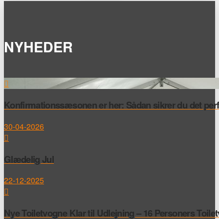
NYHEDER
Konfirmationssæsonen er her: Sådan sikrer du det perfek
30-04-2026
Glædelig Jul
22-12-2025
Nye Toiletvogne Klar til Udlejning – 16 Personers Toile