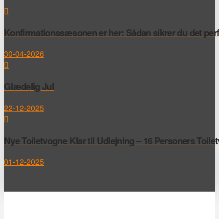
Konfirmationssæsonen er her: Sådan sikrer du det perfek
30-04-2026
Glædelig Jul
22-12-2025
Nye Toiletvogne Klar til Udlejning – 16 Personers Toile
01-12-2025