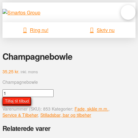
Ring nu!
Skriv nu
Champagnebowle
35,25
kr.
inkl. moms
Champagnebowle
Champagnebowle
antal
Tilføj til tilbud
Varenummer (SKU):
853
Kategorier:
Fade, skåle m.m.
,
Service & Tilbehør
,
Stilladsbar, bar og tilbehør
Relaterede varer