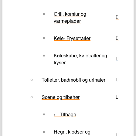
Grill, komfur og
varmeplader
Køle- Frysetrailer
Køleskabe, køletrailer og
fryser
Toiletter, badmobil og urinaler
Scene og tilbehør
← Tilbage
Hegn, klodser og