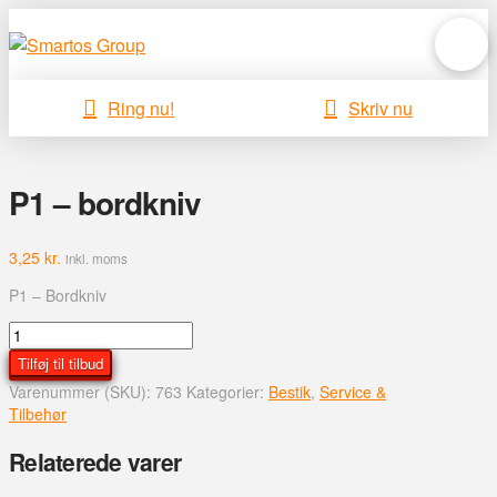
Ring nu!
Skriv nu
P1 – bordkniv
3,25
kr.
inkl. moms
P1 – Bordkniv
P1
-
Tilføj til tilbud
bordkniv
Varenummer (SKU):
763
Kategorier:
Bestik
,
Service &
antal
Tilbehør
Relaterede varer