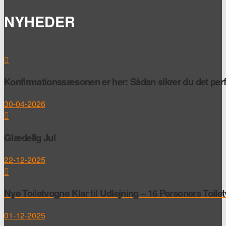
NYHEDER
Konfirmationssæsonen er her: Sådan sikrer du det perfek
30-04-2026
Glædelig Jul
22-12-2025
Nye Toiletvogne Klar til Udlejning – 16 Personers Toile
01-12-2025