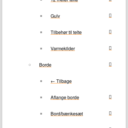
Gulv
Tilbehør til telte
Varmekilder
Borde
← Tilbage
Aflange borde
Bord/bænkesæt