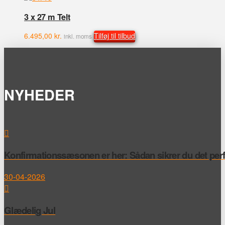
3 x 27 m Telt
6.495,00
kr.
Tilføj til tilbud
inkl. moms
NYHEDER
Konfirmationssæsonen er her: Sådan sikrer du det perfek
30-04-2026
Glædelig Jul