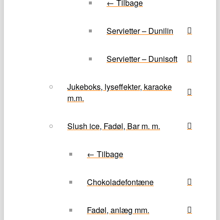
← Tilbage
Servietter – Dunilin
Servietter – Dunisoft
Jukeboks, lyseffekter, karaoke
m.m.
Slush ice, Fadøl, Bar m. m.
← Tilbage
Chokoladefontæne
Fadøl, anlæg mm.