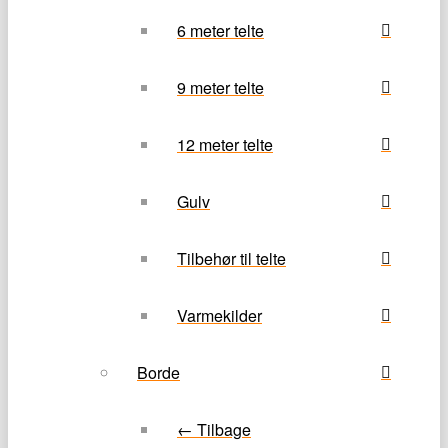
6 meter telte
9 meter telte
12 meter telte
Gulv
Tilbehør til telte
Varmekilder
Borde
← Tilbage