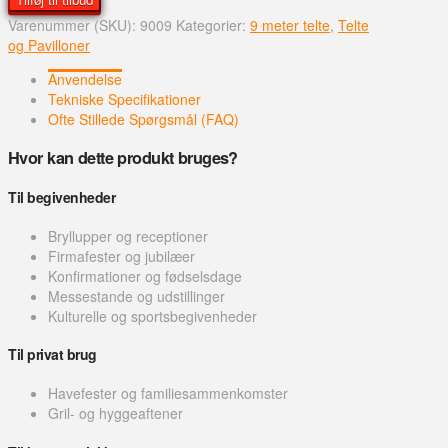
9
Varenummer (SKU):
9009
Kategorier:
9 meter telte
,
Telte
m
og Pavilloner
Telt
antal
Anvendelse
Tekniske Specifikationer
Ofte Stillede Spørgsmål (FAQ)
Hvor kan dette produkt bruges?
Til begivenheder
Bryllupper og receptioner
Firmafester og jubilæer
Konfirmationer og fødselsdage
Messestande og udstillinger
Kulturelle og sportsbegivenheder
Til privat brug
Havefester og familiesammenkomster
Gril- og hyggeaftener