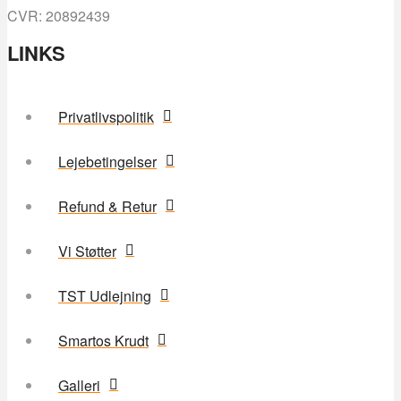
CVR: 20892439
LINKS
Privatlivspolitik
Lejebetingelser
Refund & Retur
Vi Støtter
TST Udlejning
Smartos Krudt
Galleri