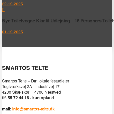
22-12-2025
Nye Toiletvogne Klar til Udlejning – 16 Personers Toile
01-12-2025
SMARTOS TELTE
Smartos Telte – Din lokale festudlejer
Teglværksvej 2A - Industrivej 17
4230 Skælskør 4700 Næstved
tlf. 55 72 44 16 - kun opkald
mail:
info@smartos-telte.dk