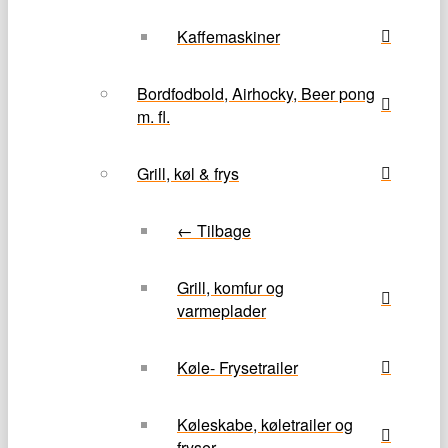
Kaffemaskiner
Bordfodbold, Airhocky, Beer pong
m. fl.
Grill, køl & frys
← Tilbage
Grill, komfur og
varmeplader
Køle- Frysetrailer
Køleskabe, køletrailer og
fryser