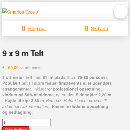
Ring nu!
Skriv nu
9 x 9 m Telt
6.195,00
kr.
inkl. moms
9 x 9 meter Telt
med
81 m² plads
til ca.
75-80 personer
.
Populært telt til store fester, firmaevents eller udendørs
arrangementer
. Inkluderer
professionel opsætning
,
vinduer på 50% af siderne
, og en dør.
Sidehøjde: 2,20 m
|
Højde til kip: 3,80 m
.
Bemærk: Betonklodser kræves til
asfalt (se Dokumentation).
Prisen inkluderer opsætning
og nedtagning
.
9
x
Tilføj til tilbud