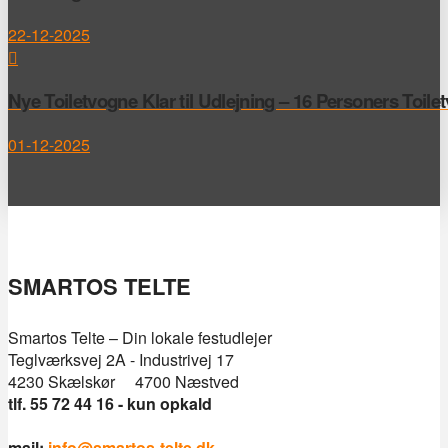
22-12-2025
Nye Toiletvogne Klar til Udlejning – 16 Personers Toile
01-12-2025
SMARTOS TELTE
Smartos Telte – Din lokale festudlejer
Teglværksvej 2A - Industrivej 17
4230 Skælskør 4700 Næstved
tlf. 55 72 44 16 - kun opkald
mail:
info@smartos-telte.dk