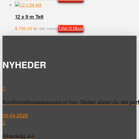
12 x 9 m Telt
8.795,00
kr.
Tilføj til tilbud
inkl. moms
NYHEDER
Konfirmationssæsonen er her: Sådan sikrer du det perfek
30-04-2026
Glædelig Jul