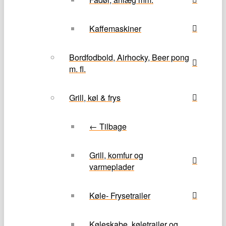
Kaffemaskiner
Bordfodbold, Airhocky, Beer pong
m. fl.
Grill, køl & frys
← Tilbage
Grill, komfur og
varmeplader
Køle- Frysetrailer
Køleskabe, køletrailer og