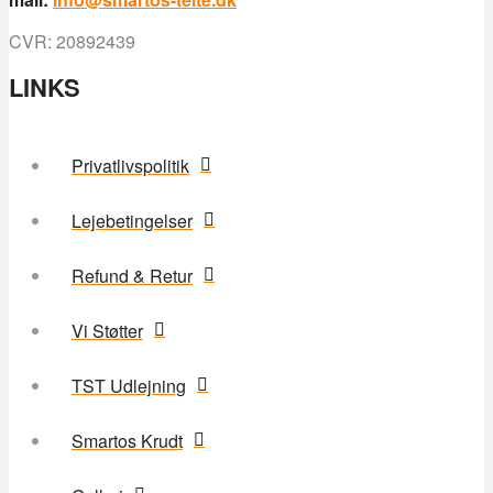
CVR: 20892439
LINKS
Privatlivspolitik
Lejebetingelser
Refund & Retur
Vi Støtter
TST Udlejning
Smartos Krudt