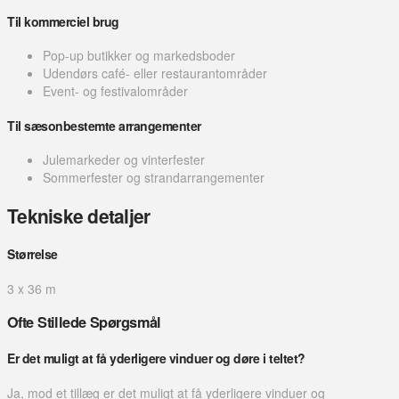
Til kommerciel brug
Pop-up butikker og markedsboder
Udendørs café- eller restaurantområder
Event- og festivalområder
Til sæsonbestemte arrangementer
Julemarkeder og vinterfester
Sommerfester og strandarrangementer
Tekniske detaljer
Størrelse
3 x 36 m
Ofte Stillede Spørgsmål
Er det muligt at få yderligere vinduer og døre i teltet?
Ja, mod et tillæg er det muligt at få yderligere vinduer og