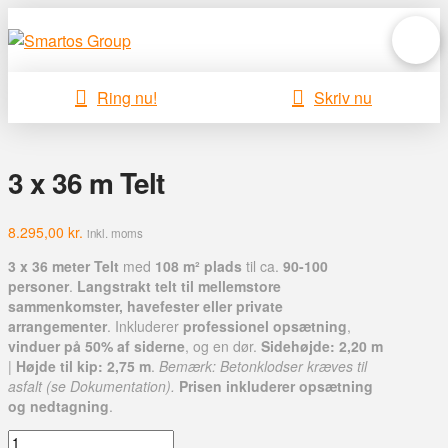
Ring nu!
Skriv nu
3 x 36 m Telt
8.295,00
kr.
inkl. moms
3 x 36 meter Telt
med
108 m² plads
til ca.
90-100
personer
.
Langstrakt telt til mellemstore
sammenkomster, havefester eller private
arrangementer
. Inkluderer
professionel opsætning
,
vinduer på 50% af siderne
, og en dør.
Sidehøjde: 2,20 m
|
Højde til kip: 2,75 m
.
Bemærk: Betonklodser kræves til
asfalt (se Dokumentation).
Prisen inkluderer opsætning
og nedtagning
.
3