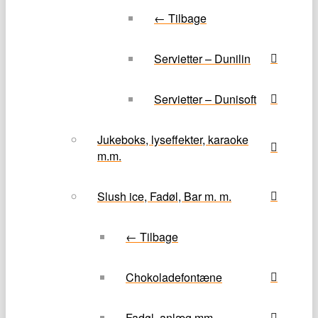
← Tilbage
Servietter – Dunilin
Servietter – Dunisoft
Jukeboks, lyseffekter, karaoke
m.m.
Slush ice, Fadøl, Bar m. m.
← Tilbage
Chokoladefontæne
Fadøl, anlæg mm.