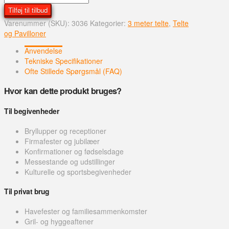
x
Tilføj til tilbud
36
Varenummer (SKU):
3036
Kategorier:
3 meter telte
,
Telte
m
og Pavilloner
Telt
antal
Anvendelse
Tekniske Specifikationer
Ofte Stillede Spørgsmål (FAQ)
Hvor kan dette produkt bruges?
Til begivenheder
Bryllupper og receptioner
Firmafester og jubilæer
Konfirmationer og fødselsdage
Messestande og udstillinger
Kulturelle og sportsbegivenheder
Til privat brug
Havefester og familiesammenkomster
Gril- og hyggeaftener